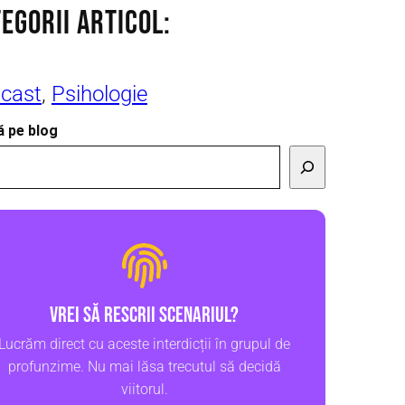
EGORII ARTICOl:
cast
, 
Psihologie
 pe blog
Vrei să rescrii scenariul?
Lucrăm direct cu aceste interdicții în grupul de
profunzime. Nu mai lăsa trecutul să decidă
viitorul.