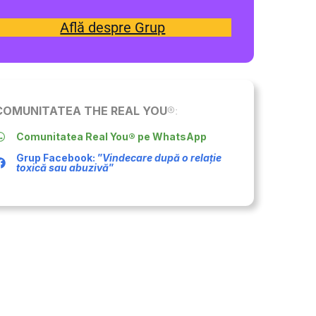
Află despre Grup
COMUNITATEA THE REAL YOU
®:
Comunitatea Real You® pe WhatsApp
Grup Facebook: ”
Vindecare după o relație
toxică sau abuzivă
”