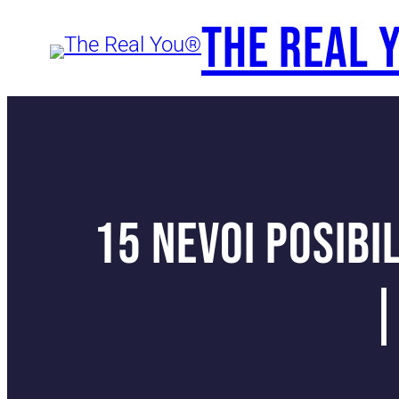
Skip
The Real
to
content
15 nevoi posibi
|