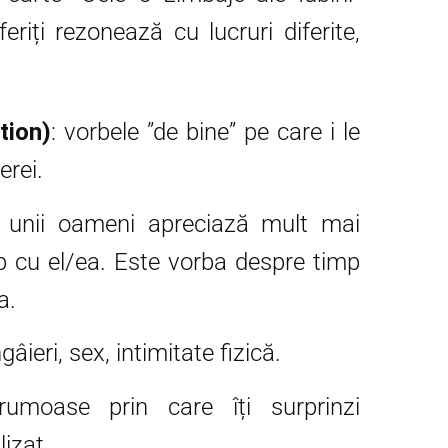
iți rezonează cu lucruri diferite,
tion)
: vorbele ”de bine” pe care i le
nerei.
: unii oameni apreciază mult mai
p cu el/ea. Este vorba despre timp
a.
âieri, sex, intimitate fizică.
rumoase prin care îți surprinzi
lizat.