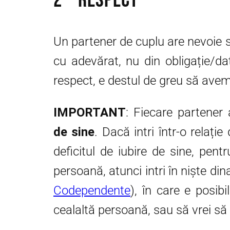
2 – Respect
Un partener de cuplu are nevoie 
cu adevărat, nu din obligație/d
respect, e destul de greu să avem
IMPORTANT
: Fiecare partener
de sine
. Dacă intri într-o relaț
deficitul de iubire de sine, pent
persoană, atunci intri în niște di
Codependente
), în care e posibi
cealaltă persoană, sau să vrei să