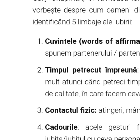
vorbește despre cum oameni difer
identificând 5 limbaje ale iubirii:
Cuvintele (words of affirma
spunem partenerului / parte
Timpul petrecut împreună
mult atunci când petreci tim
de calitate, în care facem cev
Contactul fizic:
atingeri, mâng
Cadourile
: acele gesturi f
iubita/iubitul cu ceva persona