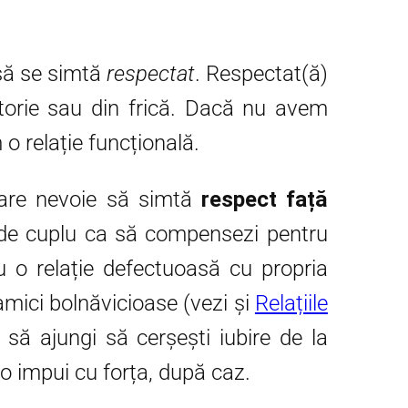
să se simtă
respectat
. Respectat(ă)
atorie sau din frică. Dacă nu avem
 o relație funcțională.
 are nevoie să simtă
respect față
ie de cuplu ca să compensezi pentru
ru o relație defectuoasă cu propria
namici bolnăvicioase (vezi și
Relațiile
l să ajungi să cerșești iubire de la
 o impui cu forța, după caz.