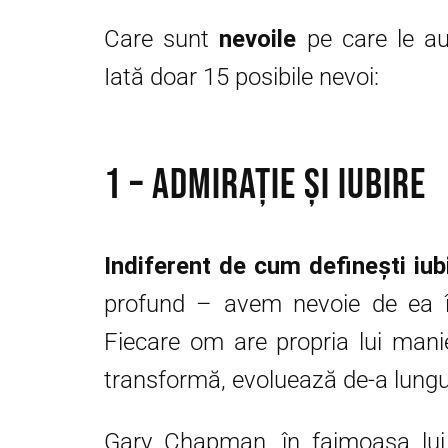
Care sunt
nevoile
pe care le au 
Iată doar 15 posibile nevoi:
1 – Admirație și iubire
Indiferent de cum definești iub
profund – avem nevoie de ea în 
Fiecare om are propria lui mani
transformă, evoluează de-a lungu
Gary Chapman, în faimoasa lui c