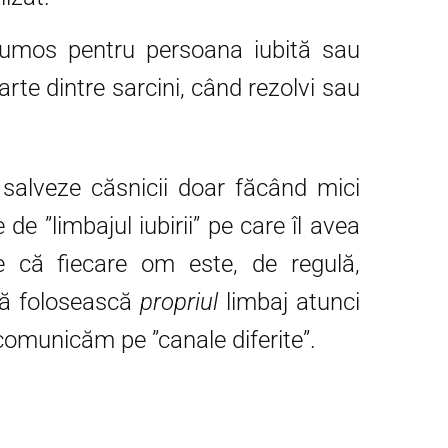
rumos pentru persoana iubită sau
arte dintre sarcini, când rezolvi sau
alveze căsnicii doar făcând mici
de ”limbajul iubirii” pe care îl avea
e că fiecare om este, de regulă,
 să folosească
propriul
limbaj atunci
comunicăm pe ”canale diferite”.