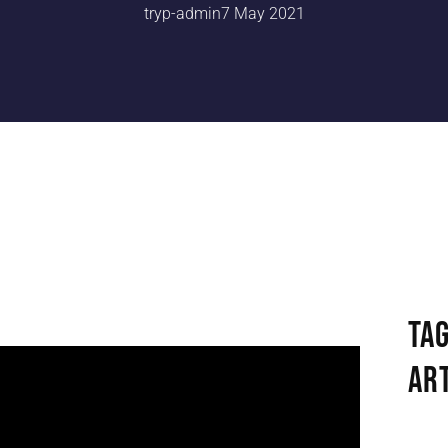
tryp-admin
7 May 2021
TAG
art