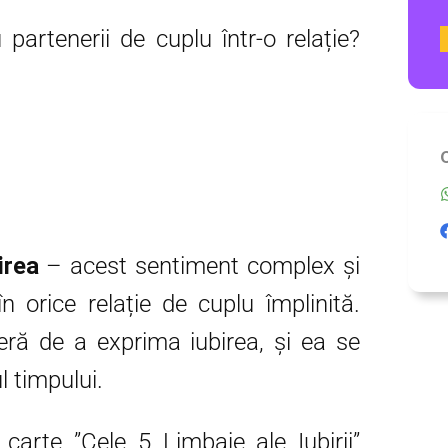
partenerii de cuplu într-o relație?
irea
– acest sentiment complex și
orice relație de cuplu împlinită.
eră de a exprima iubirea, și ea se
l timpului.
arte ”Cele 5 Limbaje ale Iubirii”