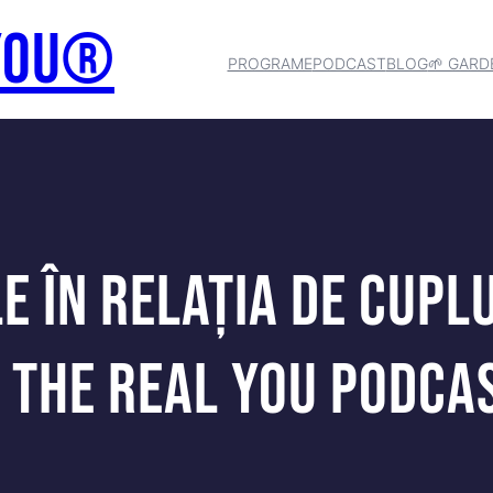
 You®
PROGRAME
PODCAST
BLOG
🌱 GARD
le în relația de cup
 The Real You Podca