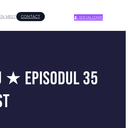
EN MEET
CONTACT
🫂 SOCIALIZARE
lu ★ Episodul 35
st