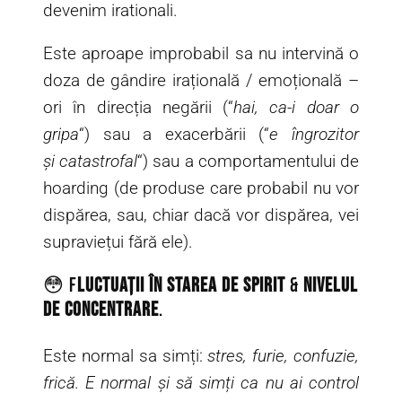
devenim irationali.
Este aproape improbabil sa nu intervină o
doza de gândire irațională / emoțională –
ori în direcția negării (“
hai, ca-i doar o
gripa
“) sau a exacerbării (“
e îngrozitor
și catastrofal
“) sau a comportamentului de
hoarding (de produse care probabil nu vor
dispărea, sau, chiar dacă vor dispărea, vei
supraviețui fără ele).
😳 F
luctuații în starea de spirit
&
nivelul
de concentrare
.
Este normal sa simți:
stres, furie, confuzie,
frică. E normal și să simți ca nu ai control