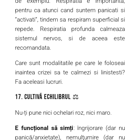
de exemplu. Respiratia e importanta,
pentru ca atunci cand suntem panicati si
”activati”, tindem sa respiram superficial si
repede. Respiratia profunda calmeaza
sistemul nervos, si de aceea este
recomandata.
Care sunt modalitatile pe care le foloseai
inaintea crizei sa te calmezi si linistesti?
Fa aceleasi lucruri.
17. Cultivă echilibrul ⚖️
Nu-ți pune nici ochelari roz, nici maro.
E funcțional să simți
: îngrijorare (dar nu
panică/anxietate), nemulţumire (dar nu