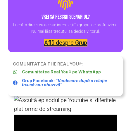
Vrei să rescrii scenariul?
Lucrăm direct cu aceste interdicții în grupul de profunzime.
Nu mai lăsa trecutul să decidă viitorul.
Află despre Grup
COMUNITATEA THE REAL YOU
®:
Comunitatea Real You® pe WhatsApp
Grup Facebook: ”
Vindecare după o relație
toxică sau abuzivă
”