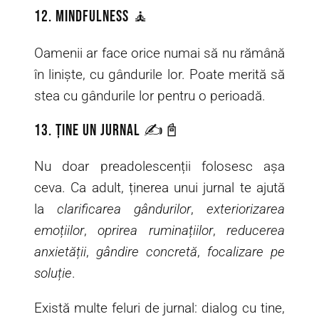
12. Mindfulness 🧘
Oamenii ar face orice numai să nu rămână
în liniște, cu gândurile lor. Poate merită să
stea cu gândurile lor pentru o perioadă.
13. Ține un jurnal ✍️📓
Nu doar preadolescenții folosesc așa
ceva. Ca adult, ținerea unui jurnal te ajută
la
clarificarea gândurilor
,
exteriorizarea
emoțiilor
,
oprirea ruminațiilor
,
reducerea
anxietății
,
gândire concretă
,
focalizare pe
soluție
.
Există multe feluri de jurnal: dialog cu tine,