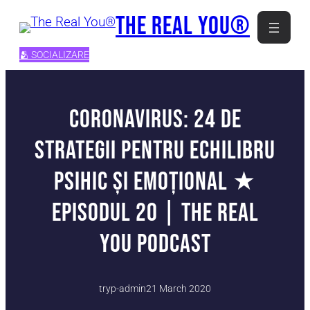
Skip
The Real You®
to
content
🫂 SOCIALIZARE
Coronavirus: 24 de
strategii pentru echilibru
psihic și emoțional ★
Episodul 20 | The Real
You Podcast
tryp-admin
21 March 2020