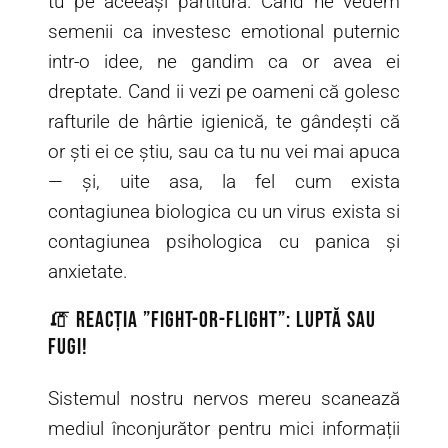
tu pe aceeași partitură. Când ne vedem
semenii ca investesc emotional puternic
intr-o idee, ne gandim ca or avea ei
dreptate. Cand ii vezi pe oameni că golesc
rafturile de hârtie igienică, te gândești că
or ști ei ce știu, sau ca tu nu vei mai apuca
— și, uite asa, la fel cum exista
contagiunea biologica cu un virus exista si
contagiunea psihologica cu panica și
anxietate.
🧯 Reacția ”Fight-or-flight”: luptă sau
fugi!
Sistemul nostru nervos mereu scanează
mediul înconjurător pentru mici informații