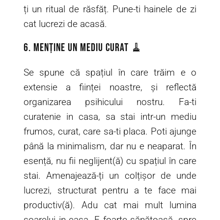
ți un ritual de răsfăț. Pune-ti hainele de zi
cat lucrezi de acasă.
6. Menține un mediu curat 🧹
Se spune că spațiul în care trăim e o
extensie a ființei noastre, și reflectă
organizarea psihicului nostru. Fa-ti
curatenie in casa, sa stai intr-un mediu
frumos, curat, care sa-ti placa. Poti ajunge
până la minimalism, dar nu e neaparat. În
esență, nu fii neglijent(ă) cu spațiul în care
stai. Amenajează-ți un colțișor de unde
lucrezi, structurat pentru a te face mai
productiv(ă). Adu cat mai mult lumina
soarelui in casa. E foarte sănătoasă, spre