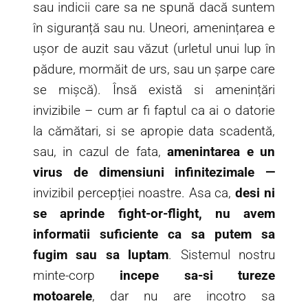
sau indicii care sa ne spună dacă suntem
în siguranță sau nu. Uneori, amenințarea e
ușor de auzit sau văzut (urletul unui lup în
pădure, mormăit de urs, sau un șarpe care
se mișcă). Însă există si amenințări
invizibile – cum ar fi faptul ca ai o datorie
la cămătari, si se apropie data scadentă,
sau, in cazul de fata,
amenintarea e un
virus de dimensiuni infinitezimale —
invizibil percepției noastre. Asa ca,
desi ni
se aprinde fight-or-flight, nu avem
informatii suficiente ca sa putem sa
fugim sau sa luptam
. Sistemul nostru
minte-corp
incepe sa-si tureze
motoarele
, dar nu are incotro sa