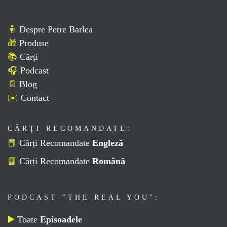
🧍
Despre Petre Barlea
🎁
Produse
📚
Cărți
🎧
Podcast
📄
Blog
✉️
Contact
CĂRȚI RECOMANDATE:
📕
Cărți Recomandate
Engleză
📘
Cărți Recomandate
Română
PODCAST ”THE REAL YOU”:
▶️
Toate
Episoadele