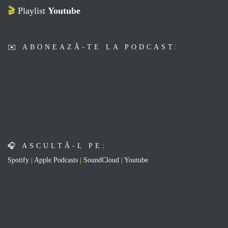
🎬
Playlist
Youtube
✉️ ABONEAZĂ-TE LA PODCAST:
alexandra.ionescu@gmail.com
Your
email
🎧 Abonare la Podcast »
🎧 ASCULTĂ-L PE:
Spotify
|
Apple Podcasts
|
SoundCloud
|
Youtube