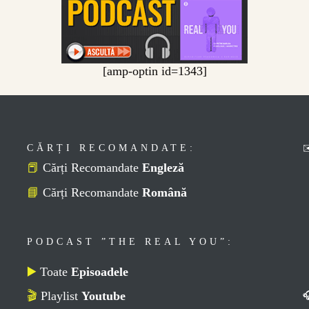
[amp-optin id=1343]
CĂRȚI RECOMANDATE:
📕
Cărți Recomandate
Engleză
📘
Cărți Recomandate
Română
PODCAST ”THE REAL YOU”:
▶️
Toate
Episoadele
🎬
Playlist
Youtube