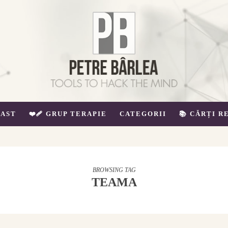
AST
❤️‍🩹 GRUP TERAPIE
CATEGORII
📚 CĂRȚI 
BROWSING TAG
TEAMA