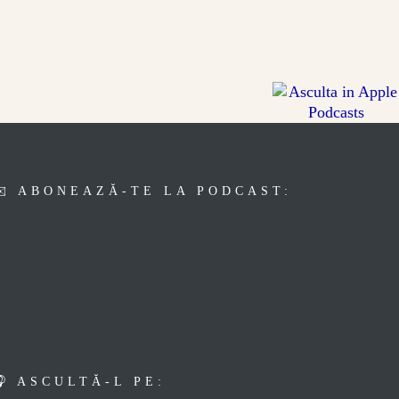
✉️ ABONEAZĂ-TE LA PODCAST:
alexandra.ionescu@gmail.com
Your
email
🎧 Abonare la Podcast »
🎧 ASCULTĂ-L PE: