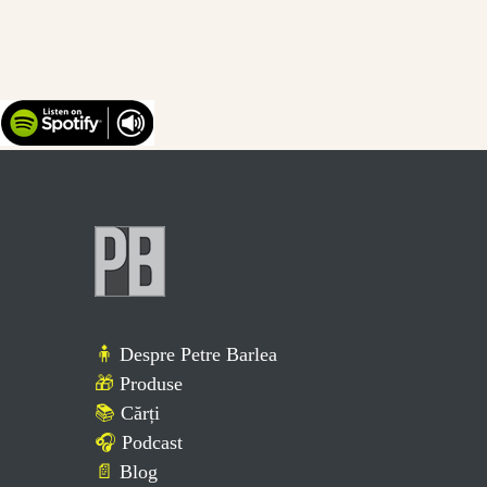
🧍
Despre Petre Barlea
🎁
Produse
📚
Cărți
🎧
Podcast
📄
Blog